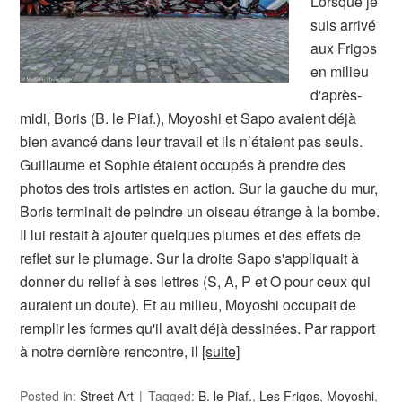
Lorsque je
suis arrivé
aux Frigos
en milieu
d'après-
midi, Boris (B. le Piaf.), Moyoshi et Sapo avaient déjà
bien avancé dans leur travail et ils n’étaient pas seuls.
Guillaume et Sophie étaient occupés à prendre des
photos des trois artistes en action. Sur la gauche du mur,
Boris terminait de peindre un oiseau étrange à la bombe.
Il lui restait à ajouter quelques plumes et des effets de
reflet sur le plumage. Sur la droite Sapo s'appliquait à
donner du relief à ses lettres (S, A, P et O pour ceux qui
auraient un doute). Et au milieu, Moyoshi occupait de
remplir les formes qu'il avait déjà dessinées. Par rapport
à notre dernière rencontre, il
[suite]
Posted in:
Street Art
Tagged:
B. le Piaf.
,
Les Frigos
,
Moyoshi
,