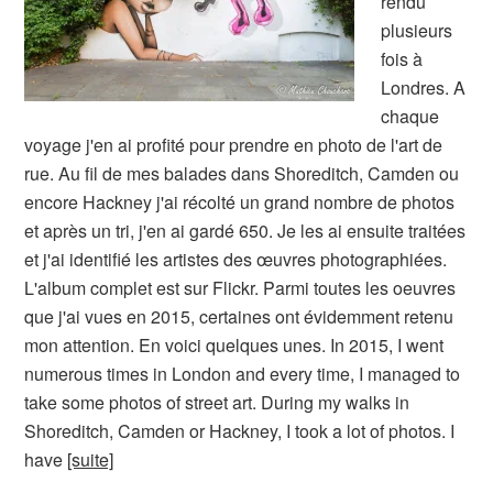
rendu
plusieurs
fois à
Londres. A
chaque
voyage j'en ai profité pour prendre en photo de l'art de
rue. Au fil de mes balades dans Shoreditch, Camden ou
encore Hackney j'ai récolté un grand nombre de photos
et après un tri, j'en ai gardé 650. Je les ai ensuite traitées
et j'ai identifié les artistes des œuvres photographiées.
L'album complet est sur Flickr. Parmi toutes les oeuvres
que j'ai vues en 2015, certaines ont évidemment retenu
mon attention. En voici quelques unes. In 2015, I went
numerous times in London and every time, I managed to
take some photos of street art. During my walks in
Shoreditch, Camden or Hackney, I took a lot of photos. I
have
[suite]