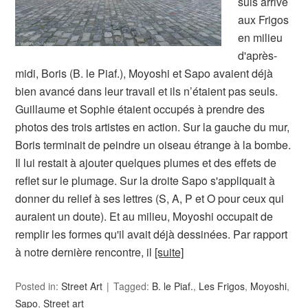
suis arrivé
aux Frigos
en milieu
d'après-
midi, Boris (B. le Piaf.), Moyoshi et Sapo avaient déjà
bien avancé dans leur travail et ils n’étaient pas seuls.
Guillaume et Sophie étaient occupés à prendre des
photos des trois artistes en action. Sur la gauche du mur,
Boris terminait de peindre un oiseau étrange à la bombe.
Il lui restait à ajouter quelques plumes et des effets de
reflet sur le plumage. Sur la droite Sapo s'appliquait à
donner du relief à ses lettres (S, A, P et O pour ceux qui
auraient un doute). Et au milieu, Moyoshi occupait de
remplir les formes qu'il avait déjà dessinées. Par rapport
à notre dernière rencontre, il
[suite]
Posted in:
Street Art
Tagged:
B. le Piaf.
,
Les Frigos
,
Moyoshi
,
Sapo
,
Street art