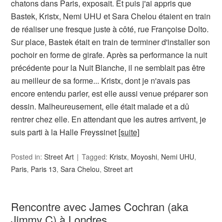
chatons dans Paris, exposait. Et puis j'ai appris que
Bastek, Kristx, Nemi UHU et Sara Chelou étaient en train
de réaliser une fresque juste à côté, rue Françoise Dolto.
Sur place, Bastek était en train de terminer d'installer son
pochoir en forme de girafe. Après sa performance la nuit
précédente pour la Nuit Blanche, il ne semblait pas être
au meilleur de sa forme... Kristx, dont je n'avais pas
encore entendu parler, est elle aussi venue préparer son
dessin. Malheureusement, elle était malade et a dû
rentrer chez elle. En attendant que les autres arrivent, je
suis parti à la Halle Freyssinet
[suite]
Posted in:
Street Art
Tagged:
Kristx
,
Moyoshi
,
Nemi UHU
,
Paris
,
Paris 13
,
Sara Chelou
,
Street art
Rencontre avec James Cochran (aka
Jimmy C) à Londres