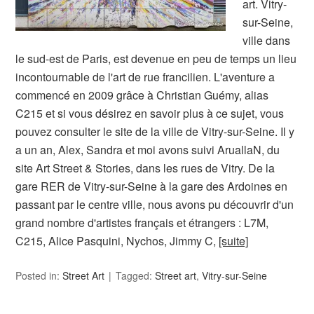
art. Vitry-
sur-Seine,
ville dans
le sud-est de Paris, est devenue en peu de temps un lieu
incontournable de l'art de rue francilien. L'aventure a
commencé en 2009 grâce à Christian Guémy, alias
C215 et si vous désirez en savoir plus à ce sujet, vous
pouvez consulter le site de la ville de Vitry-sur-Seine. Il y
a un an, Alex, Sandra et moi avons suivi AruallaN, du
site Art Street & Stories, dans les rues de Vitry. De la
gare RER de Vitry-sur-Seine à la gare des Ardoines en
passant par le centre ville, nous avons pu découvrir d'un
grand nombre d'artistes français et étrangers : L7M,
C215, Alice Pasquini, Nychos, Jimmy C,
[suite]
Posted in:
Street Art
Tagged:
Street art
,
Vitry-sur-Seine