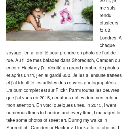
2014, je
me suis
rendu
plusieurs
fois à
Londres. A
chaque
voyage j'en ai profité pour prendre en photo de l'art de
rue. Au fil de mes balades dans Shoreditch, Camden ou
encore Hackney j'ai récolté un grand nombre de photos
et après un tri, j'en ai gardé 650. Je les ai ensuite traitées
et j'ai identifié les artistes des œuvres photographiées.
L'album complet est sur Flickr. Parmi toutes les oeuvres
que j'ai vues en 2015, certaines ont évidemment retenu
mon attention. En voici quelques unes. In 2015, I went
numerous times in London and every time, I managed to
take some photos of street art. During my walks in
Shoreditch, Camden or Hackney, I took a lot of photos. I