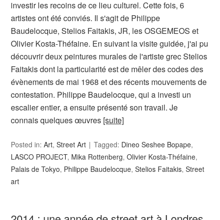
investir les recoins de ce lieu culturel. Cette fois, 6
artistes ont été conviés. Il s'agit de Philippe
Baudelocque, Stelios Faitakis, JR, les OSGEMEOS et
Olivier Kosta-Théfaine. En suivant la visite guidée, j'ai pu
découvrir deux peintures murales de l'artiste grec Stelios
Faitakis dont la particularité est de mêler des codes des
évènements de mai 1968 et des récents mouvements de
contestation. Philippe Baudelocque, qui a investi un
escalier entier, a ensuite présenté son travail. Je
connais quelques œuvres
[suite]
Posted in:
Art
,
Street Art
Tagged:
Dineo Seshee Bopape
,
LASCO PROJECT
,
Mika Rottenberg
,
Olivier Kosta-Théfaine
,
Palais de Tokyo
,
Philippe Baudelocque
,
Stelios Faitakis
,
Street
art
2014 : une année de street art à Londres